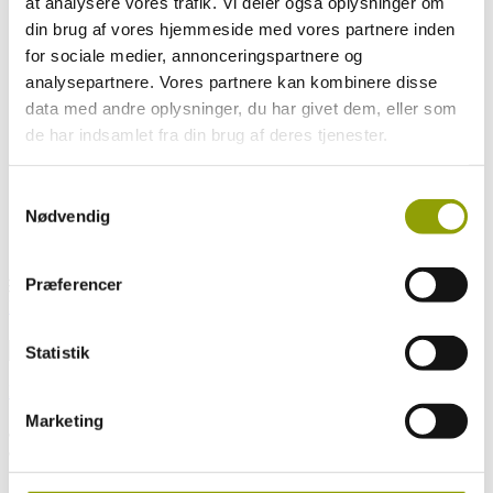
at analysere vores trafik. Vi deler også oplysninger om
Designerbriller
din brug af vores hjemmeside med vores partnere inden
Find din stil
Brilleglas
for sociale medier, annonceringspartnere og
Briller til job
analysepartnere. Vores partnere kan kombinere disse
Børn og briller
data med andre oplysninger, du har givet dem, eller som
Briller og kontaktlinser
Specialbriller/Mørkebriller
de har indsamlet fra din brug af deres tjenester.
Brands
Aktuelt
Hvem er vi
Samtykkevalg
Delbetaling
Nødvendig
Kontakt
Re-Circle
Præferencer
Book tid
Book tid
Statistik
Luk
Hjem
»
Brands
»
Götti
Søndergades Optik
Marketing
Søndergade 13
8370
Hadsten
CVR.: 13465800