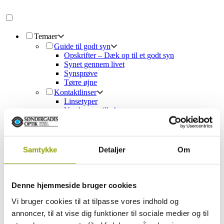
Temaer
Guide til godt syn
Opskrifter – Dæk op til et godt syn
Synet gennem livet
Synsprøve
Tørre øjne
Kontaktlinser
Linsetyper
Væsker og tilbehør
Kontaktlinser og briller
Kontaktlinser og makeup
Kontaktlinser og børn
Solbriller
Samtykke
Detaljer
Om
Designersolbriller
Solbrillemode
Solbriller med styrke
Solbriller og sport
Denne hjemmeside bruger cookies
UV-stråling
Vi bruger cookies til at tilpasse vores indhold og
Briller
Brillestel
annoncer, til at vise dig funktioner til sociale medier og til
Dansk Design